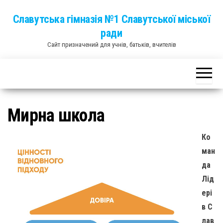
Skip
Славутська гімназія №1 Славутської міської
to
ради
the
Сайт призначений для учнів, батьків, вчителів
content
Мирна школа
Ко
ман
да
Лід
ері
в С
лав