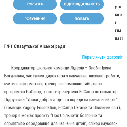
утс
ько
ї
гім
назі
ї №1 Славутської міської ради
Переглянути фотозвіт
Координатор шкільної команди Лідерів – Злобін Ірина
Богданівна, заступник директора з навчально-виховної роботи,
вчитель інформатики, тренер англомовних таборів за
програмою GoCamp, спікер-тренер міні EdCamp як співавтор
Підручника “Уроки доброти: ідеї та поради на навчальний рік”
(команди Zagoriy Foundation, EdCamp Ukraine та Шкільний світ),
тренер в межах проєкту “Про.Спільноти: безпечне та
сприятливе середовище для навчання дітей”, спікер науково-