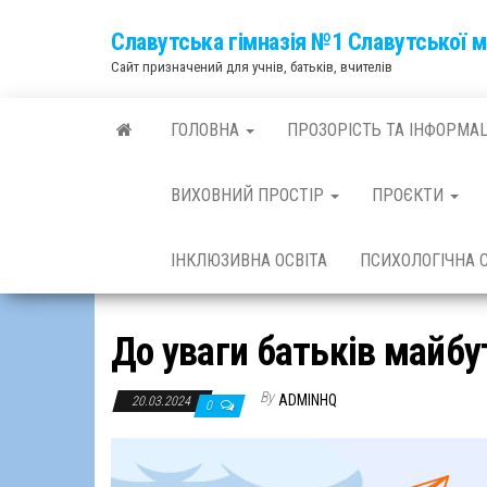
Skip
Славутська гімназія №1 Славутської м
to
Сайт призначений для учнів, батьків, вчителів
the
content
ГОЛОВНА
ПРОЗОРІСТЬ ТА ІНФОРМА
ВИХОВНИЙ ПРОСТІР
ПРОЄКТИ
ІНКЛЮЗИВНА ОСВІТА
ПСИХОЛОГІЧНА
До уваги батьків майбу
By
ADMINHQ
20.03.2024
0