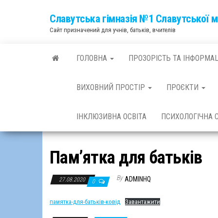
Skip
Славутська гімназія №1 Славутської м
to
Сайт призначений для учнів, батьків, вчителів
the
content
ГОЛОВНА
ПРОЗОРІСТЬ ТА ІНФОРМА
ВИХОВНИЙ ПРОСТІР
ПРОЄКТИ
ІНКЛЮЗИВНА ОСВІТА
ПСИХОЛОГІЧНА
Пам’ятка для батьків
By
ADMINHQ
27.08.2020
0
памятка-для-батьків-ковід
Завантажити