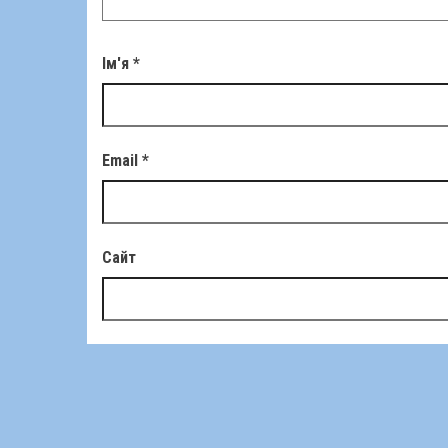
Ім'я
*
Email
*
Сайт
Зберегти моє ім'я, e-mail, та адресу сайту в