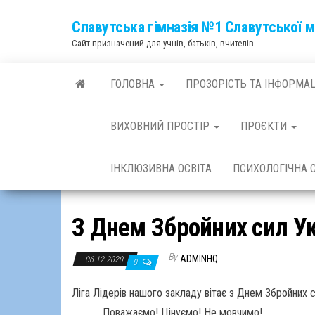
Skip
Славутська гімназія №1 Славутської м
to
Сайт призначений для учнів, батьків, вчителів
the
content
ГОЛОВНА
ПРОЗОРІСТЬ ТА ІНФОРМА
ВИХОВНИЙ ПРОСТІР
ПРОЄКТИ
ІНКЛЮЗИВНА ОСВІТА
ПСИХОЛОГІЧНА
З Днем Збройних сил Ук
By
ADMINHQ
06.12.2020
0
Ліга Лідерів нашого закладу вітає з Днем Збройних с
Поважаємо! Цінуємо! Не мовчимо!