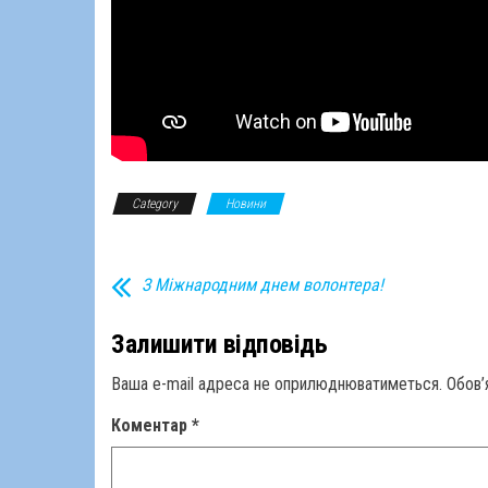
Category
Новини
З Міжнародним днем волонтера!
Залишити відповідь
Ваша e-mail адреса не оприлюднюватиметься.
Обов’
Коментар
*