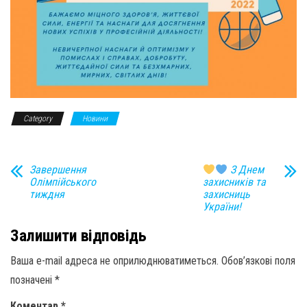
Category
Новини
Завершення
З Днем
Олімпійського
захисників та
тиждня
захисниць
України!
Залишити відповідь
Ваша e-mail адреса не оприлюднюватиметься.
Обов’язкові поля
позначені
*
Коментар
*