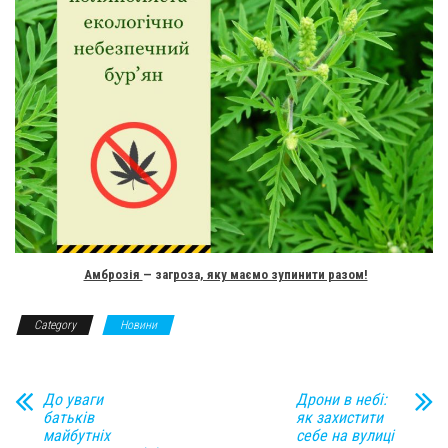
Амброзія
— заг
роза, яку маємо зупинити разом!
Category
Новини
До уваги
Дрони в небі:
батьків
як захистити
майбутніх
себе на вулиці