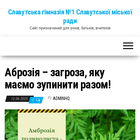
Skip
Славутська гімназія №1 Славутської міської
to
ради
the
Сайт призначений для учнів, батьків, вчителів
content
Аброзія – загроза, яку
маємо зупинити разом!
By
ADMINHQ
12.06.2025
0